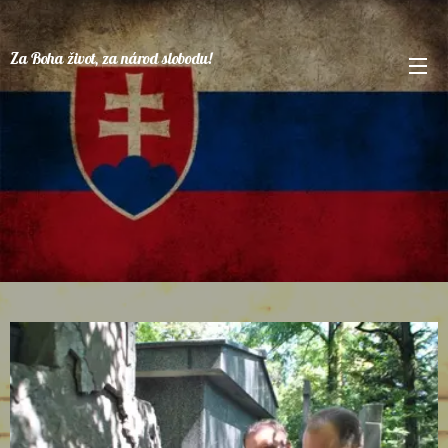
Za
Boha
život, za národ slobodu!