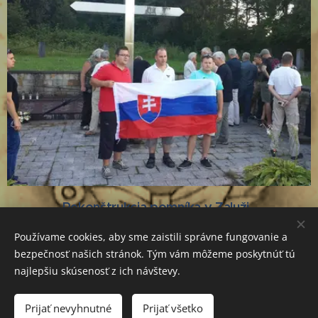
Rekonštrukcia pomníka v Zaluži
Používame cookies, aby sme zaistili správne fungovanie a
bezpečnosť našich stránok. Tým vám môžeme poskytnúť tú
najlepšiu skúsenosť z ich návštevy.
OZ Múzeum ozbrojených zložiek 1939-1945, Javorová 451/32,
Partizánske, 954 01, +421 905 488 722
Prijať nevyhnutné
Prijať všetko
Vytvorené službou
Webnode
Cookies